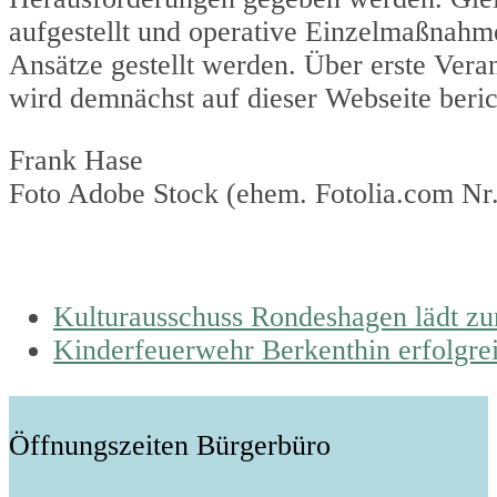
aufgestellt und operative Einzelmaßnahme
Ansätze gestellt werden. Über erste Vera
wird demnächst auf dieser Webseite beric
Frank Hase
Foto Adobe Stock (ehem. Fotolia.com Nr
previous
Kulturausschuss Rondeshagen lädt z
post:
next
Kinderfeuerwehr Berkenthin erfolgrei
post:
Öffnungszeiten Bürgerbüro