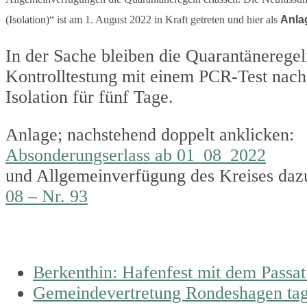
(Isolation)“ ist am 1. August 2022 in Kraft getreten und hier als
Anla
In der Sache bleiben die Quarantäneregeln 
Kontrolltestung mit einem PCR-Test nach 
Isolation für fünf Tage.
Anlage; nachstehend doppelt anklicken:
Absonderungserlass ab 01_08_2022
und Allgemeinverfügung des Kreises daz
08 – Nr. 93
previous
Berkenthin: Hafenfest mit dem Passat
post:
next
Gemeindevertretung Rondeshagen tag