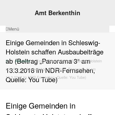
Amt Berkenthin
Menü
Einige Gemeinden in Schleswig-
Holstein schaffen Ausbaubeiträge
ab (Beitrag „Panorama 3“ am
Aktuelles
Einige Gemeinden in Schleswig-Holstein
13.3.2018 im NDR-Fernsehen,
schaffen Ausbaubeiträge ab (Beitrag „Panorama 3“ am
Quelle: You Tube)
13.3.2018 im NDR-Fernsehen, Quelle: You Tube)
Einige Gemeinden in