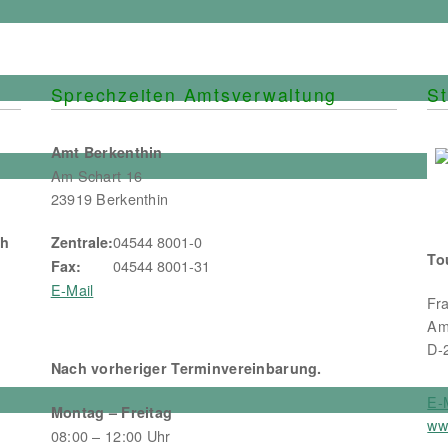
post:
zum Soforthilfe
Sprechzeiten Amtsverwaltung
St
Amt Berkenthin
Am Schart 16
23919 Berkenthin
04544 8001-0
ch
Zentrale:
To
04544 8001-31
Fax:
E-Mail
Fr
Am
D-
Nach vorheriger Terminvereinbarung.
E-
Montag – Freitag
ww
08:00 – 12:00 Uhr