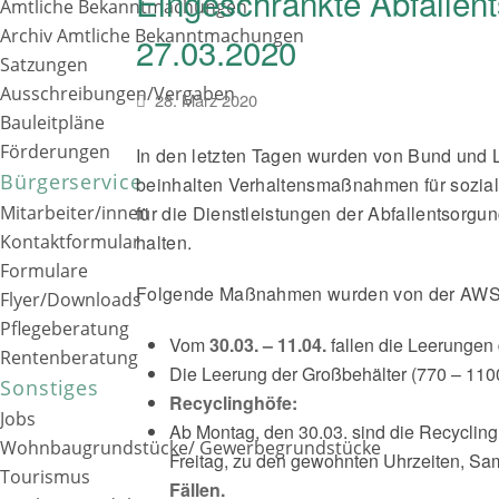
Eingeschränkte Abfallen
Amtliche Bekanntmachungen
Archiv Amtliche Bekanntmachungen
27.03.2020
Satzungen
Ausschreibungen/Vergaben
28. März 2020
Bauleitpläne
Förderungen
In den letzten Tagen wurden von Bund und
Bürgerservice
beinhalten Verhaltensmaßnahmen für sozia
Mitarbeiter/innen
für die Dienstleistungen der Abfallentsorg
Kontaktformular
halten.
Formulare
Folgende Maßnahmen wurden von der AWSH
Flyer/Downloads
Pflegeberatung
Vom
30.03. – 11.04.
fallen die Leerungen
Rentenberatung
Die Leerung der Großbehälter (770 – 1100 L
Sonstiges
Recyclinghöfe:
Jobs
Ab Montag, den 30.03. sind die Recycling
Wohnbaugrundstücke/ Gewerbegrundstücke
Freitag, zu den gewohnten Uhrzeiten, Sam
Tourismus
Fällen.