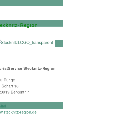
programm des Landes für Unternehmen bereit
ecknitz-Region
uristService Stecknitz-Region
au Runge
 Schart 16
23919 Berkenthin
Mail
w.stecknitz-region.de