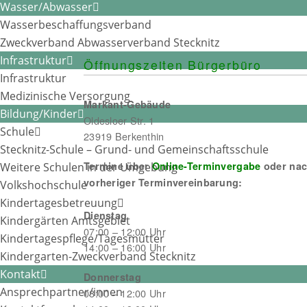
post:
Ganztagsbetreuung bezahlen
Wasser/Abwasser
Wasserbeschaffungsverband
Zweckverband Abwasserverband Stecknitz
Infrastruktur
Öffnungszeiten Bürgerbüro
Infrastruktur
Medizinische Versorgung
Markant-Gebäude
Bildung/Kinder
Oldesloer Str. 1
Schule
23919 Berkenthin
Stecknitz-Schule – Grund- und Gemeinschaftsschule
Termine über
Online-Terminvergabe
oder na
Weitere Schulen in der Umgebung
vorheriger Terminvereinbarung:
Volkshochschule
Kindertagesbetreuung
Dienstag
Kindergärten Amtsgebiet
07:00 – 12:00 Uhr
Kindertagespflege/Tagesmütter
14:00 – 16:00 Uhr
Kindergarten-Zweckverband Stecknitz
Kontakt
Donnerstag
Ansprechpartner/innen
08:00 – 12:00 Uhr