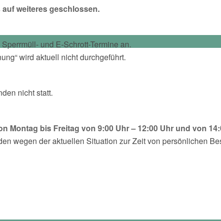
 auf weiteres geschlossen.
Sperrmüll- und E-Schrott-Termine an.
ng“ wird aktuell nicht durchgeführt.
den nicht statt.
on Montag bis Freitag von 9:00 Uhr – 12:00 Uhr und von 14:
en wegen der aktuellen Situation zur Zeit von persönlichen Be
next
hren für Kita und
Corona: Wirtschaftsförderu