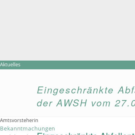
Aktuelles
Amtsverwaltung
Amt
Eingeschränkte Abfa
Ansprechpartner/innen
Online-Termin-Vergabe
der AWSH vom 27.
Standesamt
Fotogalerie
Amtsvorsteherin
Bekanntmachungen