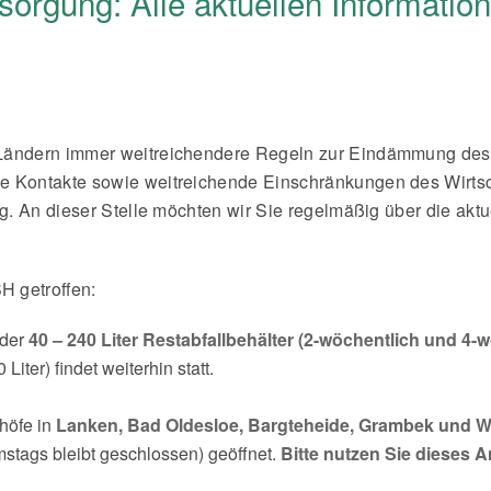
tsorgung: Alle aktuellen Informat
 Ländern immer weitreichendere Regeln zur Eindämmung des
le Kontakte sowie weitreichende Einschränkungen des Wirt
ung. An dieser Stelle möchten wir Sie regelmäßig über die a
 getroffen:
 der
40 – 240 Liter Restabfallbehälter (2-wöchentlich und 4-
iter) findet weiterhin statt.
höfe in
Lanken, Bad Oldesloe, Bargteheide, Grambek und 
stags bleibt geschlossen) geöffnet.
Bitte nutzen Sie dieses 