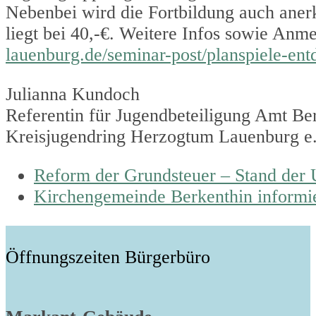
Nebenbei wird die Fortbildung auch aner
liegt bei 40,-€. Weitere Infos sowie An
lauenburg.de/seminar-post/planspiele-ent
Julianna Kundoch
Referentin für Jugendbeteiligung Amt Be
Kreisjugendring Herzogtum Lauenburg e
previous
Reform der Grundsteuer – Stand der
post:
next
Kirchengemeinde Berkenthin informie
post:
Öffnungszeiten Bürgerbüro