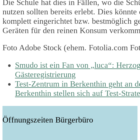
Die Schule hat dies in Fällen, wo die Sc
nutzen sollten bereits erlebt. Dies könnte
komplett eingerichtet bzw. bestmöglich 
Geräten für den reinen Konsum verkommen
Foto Adobe Stock (ehem. Fotolia.com Fo
previous
Smudo ist ein Fan von „luca“: Herzo
post:
Gästeregistrierung
next
Test-Zentrum in Berkenthin geht an 
post:
Berkenthin stellen sich auf Test-Strat
Öffnungszeiten Bürgerbüro