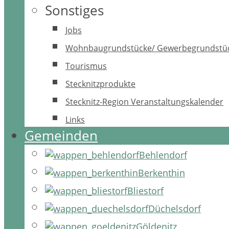
Sonstiges
Jobs
Wohnbaugrundstücke/ Gewerbegrundstü
Tourismus
Stecknitzprodukte
Stecknitz-Region Veranstaltungskalender
Links
Gemeinden
Behlendorf
Berkenthin
Bliestorf
Düchelsdorf
Göldenitz