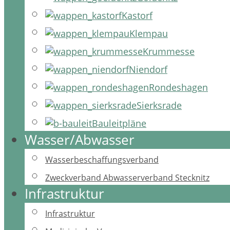
Kastorf
Klempau
Krummesse
Niendorf
Rondeshagen
Sierksrade
Bauleitpläne
Wasser/Abwasser
Wasserbeschaffungsverband
Zweckverband Abwasserverband Stecknitz
Infrastruktur
Infrastruktur