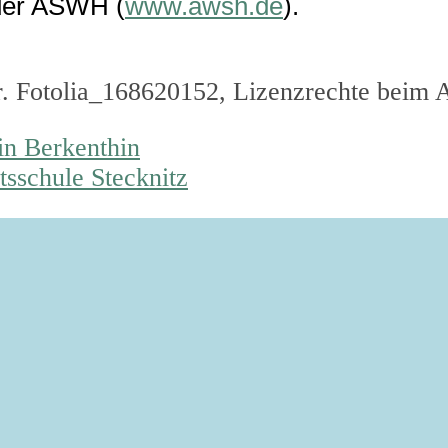
 der ASWH (
www.awsh.de
).
r. Fotolia_168620152, Lizenzrechte beim 
in Berkenthin
sschule Stecknitz