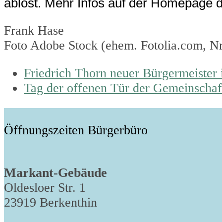
ablöst. Mehr Infos auf der Homepage
Frank Hase
Foto Adobe Stock (ehem. Fotolia.com, N
previous
Friedrich Thorn neuer Bürgermeister 
post:
next
Tag der offenen Tür der Gemeinschaft
post:
Öffnungszeiten Bürgerbüro
Markant-Gebäude
Oldesloer Str. 1
23919 Berkenthin