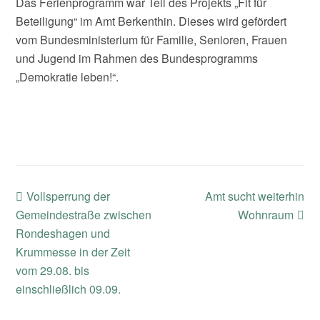
Das Ferienprogramm war Teil des Projekts „Fit für
Beteiligung“ im Amt Berkenthin. Dieses wird gefördert
vom Bundesministerium für Familie, Senioren, Frauen
und Jugend im Rahmen des Bundesprogramms
„Demokratie leben!“.
previous
next
Vollsperrung der
Amt sucht weiterhin
post:
post:
Gemeindestraße zwischen
Wohnraum
Rondeshagen und
Krummesse in der Zeit
vom 29.08. bis
einschließlich 09.09.