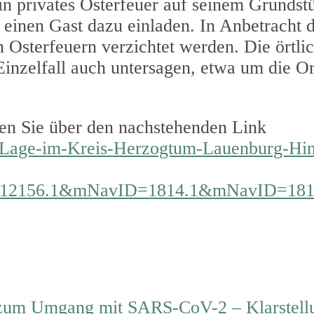
in privates Osterfeuer auf seinem Grundst
einen Gast dazu einladen. In Anbetracht de
 Osterfeuern verzichtet werden. Die örtli
nzelfall auch untersagen, etwa um die O
en Sie über den nachstehenden Link
na-Lage-im-Kreis-Herzogtum-Lauenburg-Hi
4.12156.1&mNavID=1814.1&mNavID=181
zum Umgang mit SARS-CoV-2 – Klarstellu