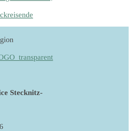
ckreisende
egion
ice Stecknitz-
6