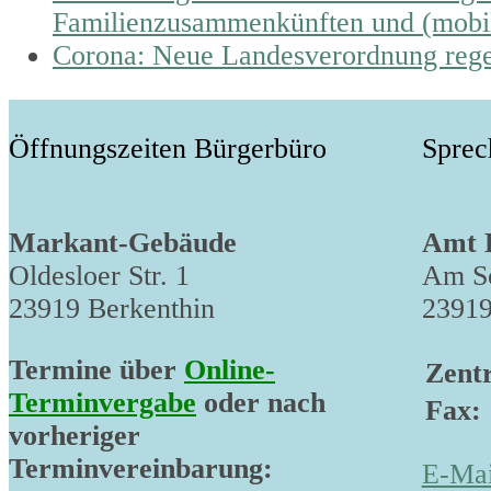
post:
Familienzusammenkünften und (mobi
next
Corona: Neue Landesverordnung rege
post:
Öffnungszeiten Bürgerbüro
Sprec
Markant-Gebäude
Amt 
Oldesloer Str. 1
Am Sc
23919 Berkenthin
23919
Termine über
Online-
Zentr
Terminvergabe
oder nach
Fax:
vorheriger
Terminvereinbarung:
E-Mai