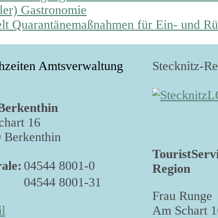
ler) Gastronomie
lt Quarantänemaßnahmen für Ein- und Rü
hzeiten Amtsverwaltung
Stecknitz-R
Berkenthin
hart 16
 Berkenthin
TouristServ
ale:
04544 8001-0
Region
04544 8001-31
Frau Runge
Am Schart 1
l