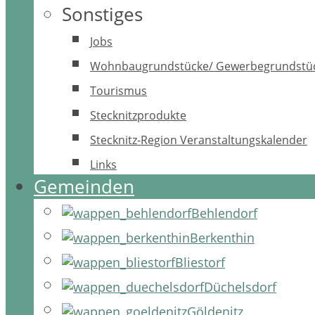
Sonstiges
Jobs
Wohnbaugrundstücke/ Gewerbegrundstü
Tourismus
Stecknitzprodukte
Stecknitz-Region Veranstaltungskalender
Links
Gemeinden
Behlendorf
Berkenthin
Bliestorf
Düchelsdorf
Göldenitz