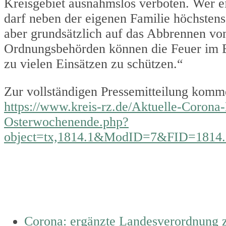
Kreisgebiet ausnahmslos verboten. Wer e
darf neben der eigenen Familie höchstens 
aber grundsätzlich auf das Abbrennen von
Ordnungsbehörden können die Feuer im Ei
zu vielen Einsätzen zu schützen.“
Zur vollständigen Pressemitteilung komm
https://www.kreis-rz.de/Aktuelle-Coro
Osterwochenende.php?
object=tx,1814.1&ModID=7&FID=181
previous
Corona: ergänzte Landesverordnung 