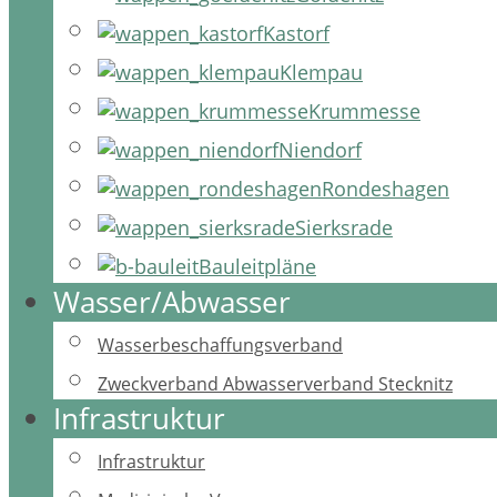
Kastorf
Klempau
Krummesse
Niendorf
Rondeshagen
Sierksrade
Bauleitpläne
Wasser/Abwasser
Wasserbeschaffungsverband
Zweckverband Abwasserverband Stecknitz
Infrastruktur
Infrastruktur