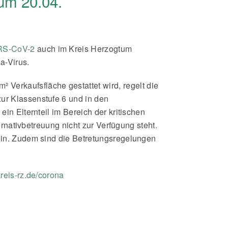
um 20.04.
ARS-CoV-2
auch im Kreis Herzogtum
a-Virus.
 Verkaufsfläche gestattet wird, regelt die
ur Klassenstufe 6 und in den
in Elternteil im Bereich der kritischen
ernativbetreuung nicht zur Verfügung steht.
sein. Zudem sind die Betretungsregelungen
eis-rz.de/corona
next
Corona: Welche Maske trage ich wann?