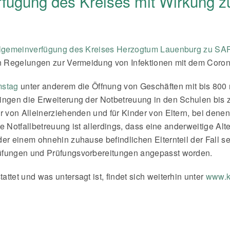
rfügung des Kreises mit Wirkung z
llgemeinverfügung des Kreises Herzogtum Lauenburg zu S
en Regelungen zur Vermeidung von Infektionen mit dem Coron
mstag
unter anderem die Öffnung von Geschäften mit bis 800 m²
ingen die Erweiterung der Notbetreuung in den Schulen bis z
 von Alleinerziehenden und für Kinder von Eltern, bei denen e
ie Notfallbetreuung ist allerdings, dass eine anderweitige Alt
der einem ohnehin zuhause befindlichen Elternteil der Fall 
rüfungen und Prüfungsvorbereitungen angepasst worden.
ttet und was untersagt ist, findet sich weiterhin unter
www.kr
ue Rechtsverordnung mit