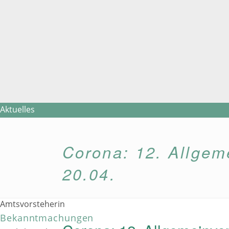
Aktuelles
Amtsverwaltung
Amt
Corona: 12. Allgem
Ansprechpartner/innen
Online-Termin-Vergabe
20.04.
Standesamt
Fotogalerie
Amtsvorsteherin
Bekanntmachungen