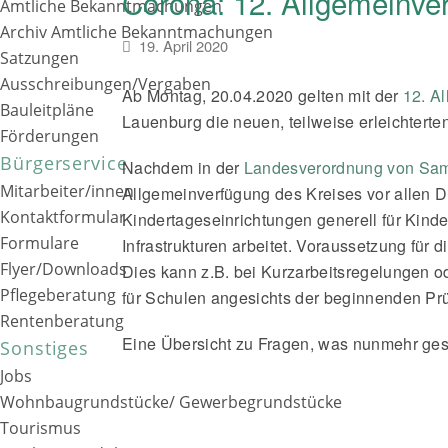
Corona: 12. Allgemeinve
Amtliche Bekanntmachungen
Archiv Amtliche Bekanntmachungen
19. April 2020
Satzungen
Ausschreibungen/Vergaben
Ab Montag, 20.04.2020 gelten mit der
12. A
Bauleitpläne
Lauenburg die neuen, teilweise erleichtert
Förderungen
Bürgerservice
Nachdem in der
Landesverordnung von Sa
Mitarbeiter/innen
Allgemeinverfügung des Kreises vor allen D
Kontaktformular
Kindertageseinrichtungen generell für Kinder
Formulare
Infrastrukturen arbeitet. Voraussetzung für d
Flyer/Downloads
Dies kann z.B. bei Kurzarbeitsregelungen o
Pflegeberatung
für Schulen angesichts der beginnenden P
Rentenberatung
Eine Übersicht zu Fragen, was nunmehr gesta
Sonstiges
Jobs
Wohnbaugrundstücke/ Gewerbegrundstücke
Tourismus
previous
Corona: Landesregierung verabschiedet ne