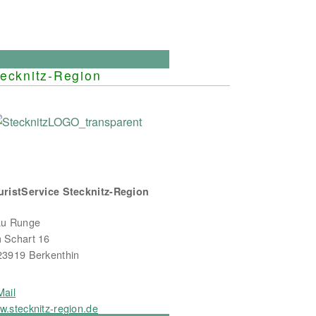
post:
ecknitz-Region
uristService Stecknitz-Region
au Runge
 Schart 16
23919 Berkenthin
Mail
w.stecknitz-region.de