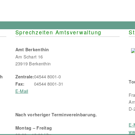
Sprechzeiten Amtsverwaltung
St
Amt Berkenthin
Am Schart 16
23919 Berkenthin
04544 8001-0
ch
Zentrale:
To
04544 8001-31
Fax:
E-Mail
Fr
Am
D-
Nach vorheriger Terminvereinbarung.
E-
Montag – Freitag
ww
08:00 – 12:00 Uhr