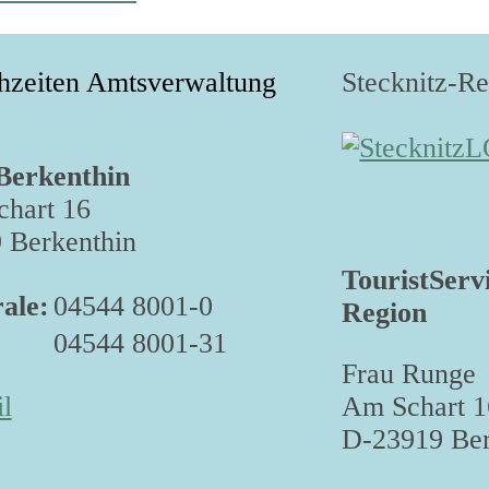
hzeiten Amtsverwaltung
Stecknitz-R
Berkenthin
hart 16
 Berkenthin
TouristServ
ale:
04544 8001-0
Region
04544 8001-31
Frau Runge
Am Schart 1
l
D-23919 Ber