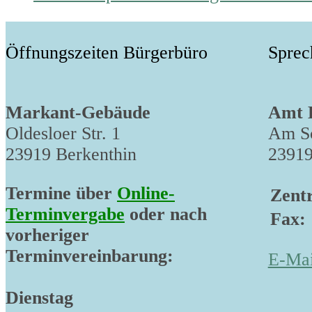
post:
Öffnungszeiten Bürgerbüro
Sprec
Markant-Gebäude
Amt 
Oldesloer Str. 1
Am Sc
23919 Berkenthin
23919
Termine über
Online-
Zentr
Terminvergabe
oder nach
Fax:
vorheriger
Terminvereinbarung:
E-Mai
Dienstag