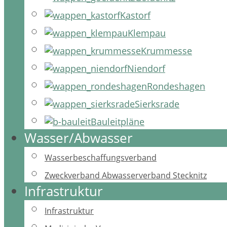
Kastorf
Klempau
Krummesse
Niendorf
Rondeshagen
Sierksrade
Bauleitpläne
Wasser/Abwasser
Wasserbeschaffungsverband
Zweckverband Abwasserverband Stecknitz
Infrastruktur
Infrastruktur