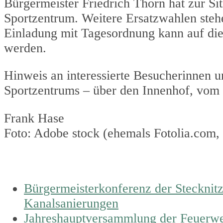
Bürgermeister Friedrich Thorn hat zur Si
Sportzentrum. Weitere Ersatzwahlen ste
Einladung mit Tagesordnung kann auf d
werden.
Hinweis an interessierte Besucherinnen 
Sportzentrums – über den Innenhof, vom
Frank Hase
Foto: Adobe stock (ehemals Fotolia.com,
previous
Bürgermeisterkonferenz der Stecknit
post:
Kanalsanierungen
next
Jahreshauptversammlung der Feuerweh