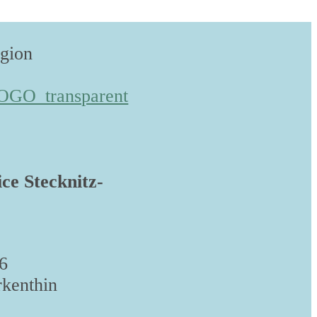
egion
ice Stecknitz-
6
kenthin