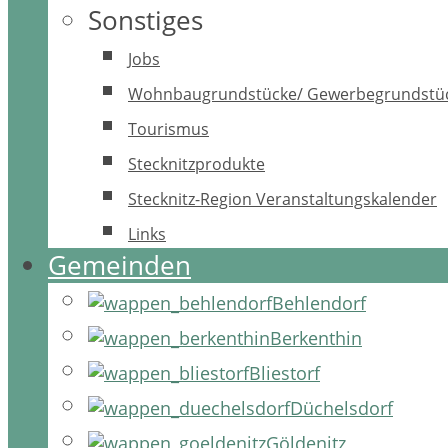
Sonstiges
Jobs
Wohnbaugrundstücke/ Gewerbegrundstü
Tourismus
Stecknitzprodukte
Stecknitz-Region Veranstaltungskalender
Links
Gemeinden
Behlendorf
Berkenthin
Bliestorf
Düchelsdorf
Göldenitz