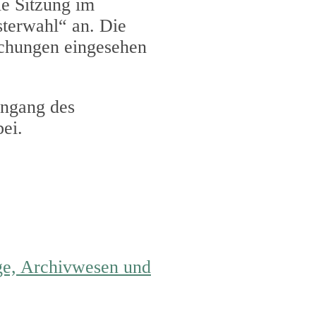
ie Sitzung im
terwahl“ an. Die
chungen eingesehen
ingang des
ei.
ege, Archivwesen und