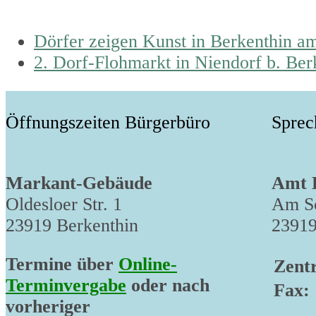
previous
Dörfer zeigen Kunst in Berkenthin am
post:
next
2. Dorf-Flohmarkt in Niendorf b. Ber
post:
Öffnungszeiten Bürgerbüro
Sprec
Markant-Gebäude
Amt 
Oldesloer Str. 1
Am Sc
23919 Berkenthin
23919
Termine über
Online-
Zentr
Terminvergabe
oder nach
Fax:
vorheriger