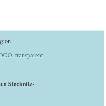
egion
ice Stecknitz-