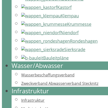
Kastorf
Klempau
Krummesse
Niendorf
Rondeshagen
Sierksrade
Bauleitpläne
Wasser/Abwasser
Wasserbeschaffungsverband
Zweckverband Abwasserverband Stecknitz
Infrastruktur
Infrastruktur