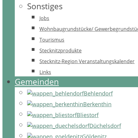
Sonstiges
Jobs
Wohnbaugrundstücke/ Gewerbegrundstü
Tourismus
Stecknitzprodukte
Stecknitz-Region Veranstaltungskalender
Links
Gemeinden
Behlendorf
Berkenthin
Bliestorf
Düchelsdorf
Göldenitz