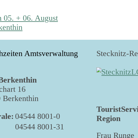
 05. + 06. August
kenthin
hzeiten Amtsverwaltung
Stecknitz-R
Berkenthin
hart 16
 Berkenthin
TouristServ
ale:
04544 8001-0
Region
04544 8001-31
Frau Runge