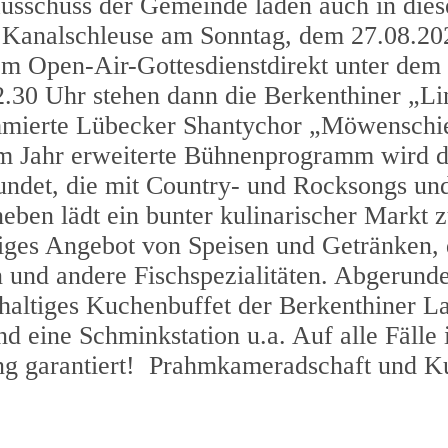
usschuss der Gemeinde laden auch in die
r Kanalschleuse am Sonntag, dem 27.08.20
m Open-Air-Gottesdienstdirekt unter dem 
2.30 Uhr stehen dann die Berkenthiner „L
mmierte Lübecker Shantychor „Möwenschie
em Jahr erweiterte Bühnenprogramm wird 
ndet, die mit Country- und Rocksongs un
eben lädt ein bunter kulinarischer Markt 
tiges Angebot von Speisen und Getränken, 
 und andere Fischspezialitäten. Abgerund
haltiges Kuchenbuffet der Berkenthiner L
 eine Schminkstation u.a. Auf alle Fälle 
ng garantiert! Prahmkameradschaft und K