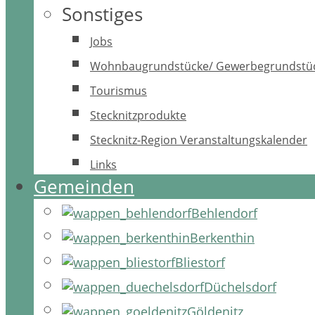
Sonstiges
Jobs
Wohnbaugrundstücke/ Gewerbegrundstü
Tourismus
Stecknitzprodukte
Stecknitz-Region Veranstaltungskalender
Links
Gemeinden
Behlendorf
Berkenthin
Bliestorf
Düchelsdorf
Göldenitz