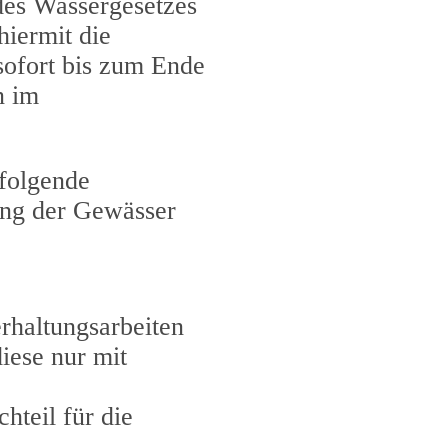
des Wassergesetzes
iermit die
sofort bis zum Ende
n im
folgende
ung der Gewässer
rhaltungsarbeiten
iese nur mit
hteil für die