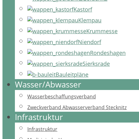
Kastorf
Klempau
Krummesse
Niendorf
Rondeshagen
Sierksrade
Bauleitpläne
Wasser/Abwasser
Wasserbeschaffungsverband
Zweckverband Abwasserverband Stecknitz
Infrastruktur
Infrastruktur