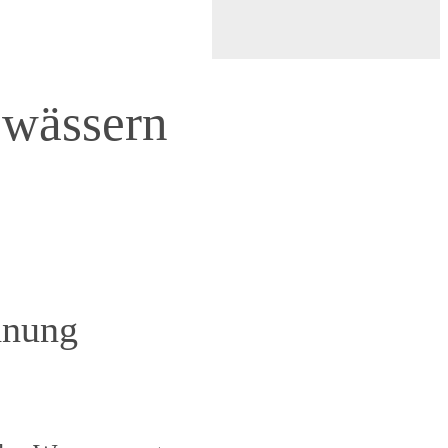
ewässern
dnung