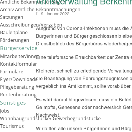
Amtsverwaltung Berkenth
Amtliche Bekanntmachungen
Archiv Amtliche Bekanntmachungen
9. Januar 2022
Satzungen
Ausschreibungen/Vergaben
Aufgrund von Corona-Infektionen muss die A
Bauleitpläne
Bürgerinnen und Bürger geschlossen bleibe
Förderungen
Dienstbetrieb des Bürgerbüros wiederhergeste
Bürgerservice
Mitarbeiter/innen
Eine telefonische Erreichbarkeit der Zentra
Kontaktformular
Kleinere, schnell zu erledigende Verwaltu
Formulare
die Beantragung von Führungszeugnissen o.
Flyer/Downloads
vergeblich ins Amt kommt, sollte vorab über 
Pflegeberatung
Rentenberatung
Es wird darauf hingewiesen, dass ein Betret
Sonstiges
Geimpfte, Genesene oder nachweislich Getes
Jobs
Nachweis).
Wohnbaugrundstücke/ Gewerbegrundstücke
Tourismus
Wir bitten alle unsere Bürgerinnen und Bürg