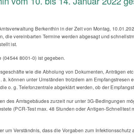
in vom 10. bis 14. Januar 2022 g
mtsverwaltung Berkenthin in der Zeit von Montag, 10.01.2022
n, die vereinbarten Termine werden abgesagt und schnellstm
llt ist.
le (04544 8001-0) ist gegeben.
ngsgeschäfte wie die Abholung von Dokumenten, Anträgen etc
 ä. können unter Umständen trotzdem am Empfangstresen er
die o. g. Telefonzentrale abgeklärt werden, ob der Empfangstre
en des Amtsgebäudes zurzeit nur unter 3G-Bedingungen möglic
tete (PCR-Test max. 48 Stunden oder Antigen-Schnelltest m
er um Verständnis, dass die Vorgaben zum Infektionsschutz a