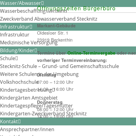
Wasser/Abwasser
Öffnungszeiten Bürgerbüro
Wasserbeschaffungsverband
Zweckverband Abwasserverband Stecknitz
Markant-Gebäude
Infrastruktur
Oldesloer Str. 1
Infrastruktur
23919 Berkenthin
Medizinische Versorgung
Bildung/Kinder
Termine über
Online-Terminvergabe
oder na
Schule
vorheriger Terminvereinbarung:
Stecknitz-Schule – Grund- und Gemeinschaftsschule
Weitere Schulen in der Umgebung
Dienstag
Volkshochschule
07:00 – 12:00 Uhr
14:00 – 16:00 Uhr
Kindertagesbetreuung
Kindergärten Amtsgebiet
Donnerstag
Kindertagespflege/Tagesmütter
08:00 – 12:00 Uhr
Kindergarten-Zweckverband Stecknitz
14:00 – 19:00 Uhr
Kontakt
Ansprechpartner/innen