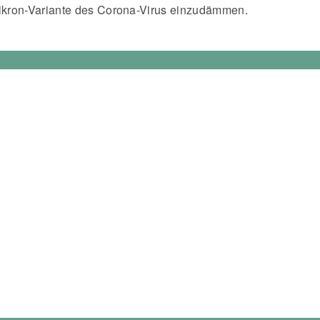
ikron-Variante des Corona-Virus einzudämmen.
ucht Verstärkung…