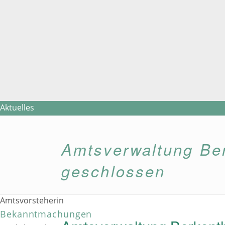
Aktuelles
Amtsverwaltung
Amt
Amtsverwaltung Ber
Ansprechpartner/innen
Online-Termin-Vergabe
geschlossen
Standesamt
Fotogalerie
Amtsvorsteherin
Bekanntmachungen