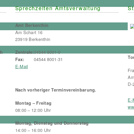
Sprechzeiten Amtsverwaltung
St
Amt Berkenthin
Am Schart 16
23919 Berkenthin
04544 8001-0
ch
Zentrale:
To
04544 8001-31
Fax:
E-Mail
Fr
Am
D-
Nach vorheriger Terminvereinbarung.
E-
Montag – Freitag
ww
08:00 – 12:00 Uhr
Montag, Dienstag und Donnerstag
14:00 – 16:00 Uhr