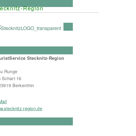
ecknitz-Region
uristService Stecknitz-Region
au Runge
 Schart 16
23919 Berkenthin
Mail
w.stecknitz-region.de