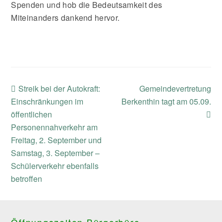
Spenden und hob die Bedeutsamkeit des
Miteinanders dankend hervor.
previous
next
Streik bei der Autokraft:
Gemeindevertretung
post:
post:
Einschränkungen im
Berkenthin tagt am 05.09.
öffentlichen
Personennahverkehr am
Freitag, 2. September und
Samstag, 3. September –
Schülerverkehr ebenfalls
betroffen