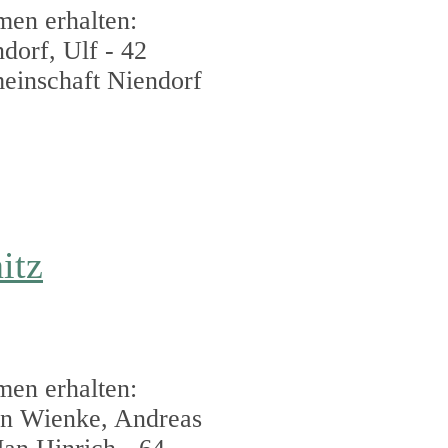
men erhalten:
orf, Ulf - 42
einschaft Niendorf
itz
men erhalten:
en Wienke, Andreas