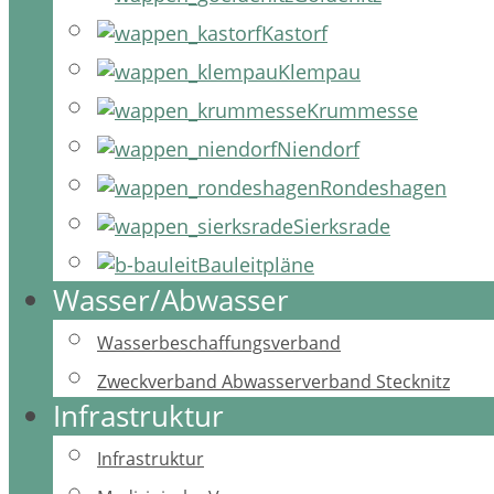
Kastorf
Klempau
Krummesse
Niendorf
Rondeshagen
Sierksrade
Bauleitpläne
Wasser/Abwasser
Wasserbeschaffungsverband
Zweckverband Abwasserverband Stecknitz
Infrastruktur
Infrastruktur