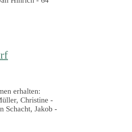
an Hinrich - 64
rf
men erhalten:
ller, Christine -
n Schacht, Jakob -