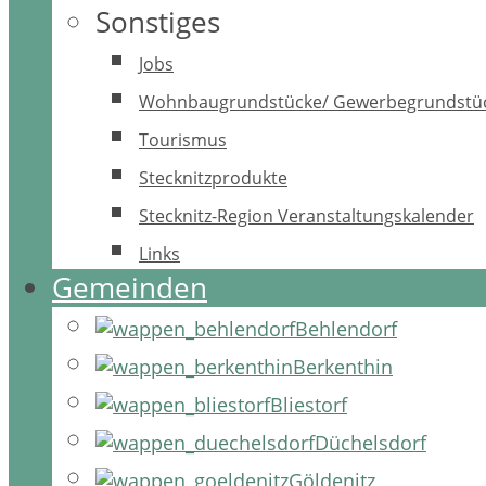
Sonstiges
Jobs
Wohnbaugrundstücke/ Gewerbegrundstü
Tourismus
Stecknitzprodukte
Stecknitz-Region Veranstaltungskalender
Links
Gemeinden
Behlendorf
Berkenthin
Bliestorf
Düchelsdorf
Göldenitz