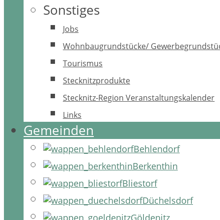
Sonstiges
Jobs
Wohnbaugrundstücke/ Gewerbegrundstü
Tourismus
Stecknitzprodukte
Stecknitz-Region Veranstaltungskalender
Links
Gemeinden
Behlendorf
Berkenthin
Bliestorf
Düchelsdorf
Göldenitz