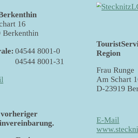
Berkenthin
hart 16
 Berkenthin
TouristServ
ale:
04544 8001-0
Region
04544 8001-31
Frau Runge
Am Schart 1
l
D-23919 Ber
vorheriger
E-Mail
nvereinbarung.
www.steckni