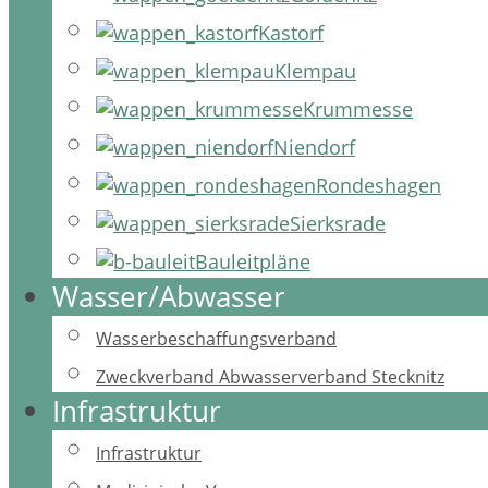
Kastorf
Klempau
Krummesse
Niendorf
Rondeshagen
Sierksrade
Bauleitpläne
Wasser/Abwasser
Wasserbeschaffungsverband
Zweckverband Abwasserverband Stecknitz
Infrastruktur
Infrastruktur