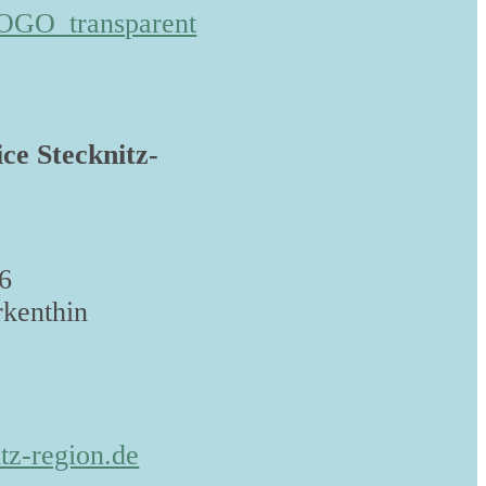
ice Stecknitz-
6
kenthin
tz-region.de