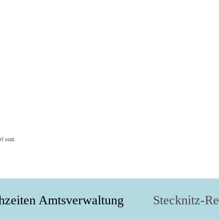
 statt.
hzeiten Amtsverwaltung
Stecknitz-R