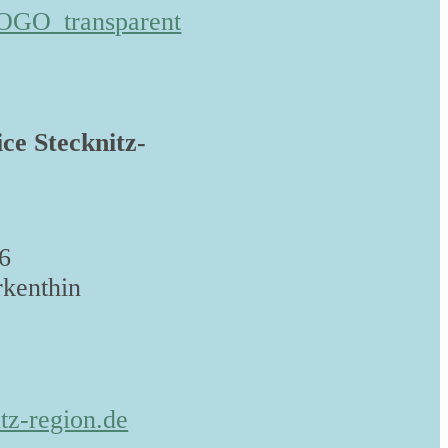
ice Stecknitz-
6
kenthin
tz-region.de