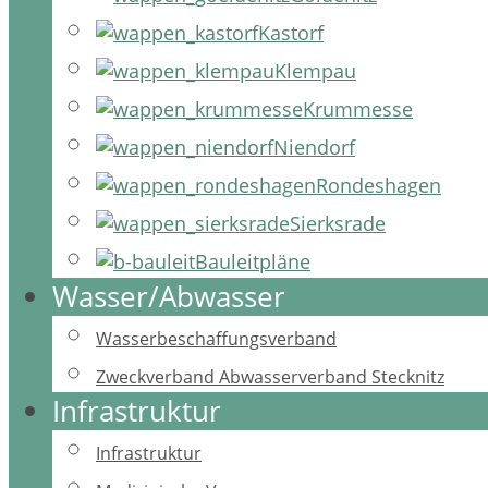
Kastorf
Klempau
Krummesse
Niendorf
Rondeshagen
Sierksrade
Bauleitpläne
Wasser/Abwasser
Wasserbeschaffungsverband
Zweckverband Abwasserverband Stecknitz
Infrastruktur
Infrastruktur