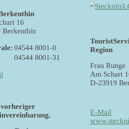
Berkenthin
hart 16
 Berkenthin
TouristServ
ale:
04544 8001-0
Region
04544 8001-31
Frau Runge
Am Schart 1
l
D-23919 Ber
vorheriger
E-Mail
nvereinbarung.
www.steckni