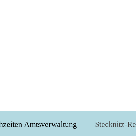
hzeiten Amtsverwaltung
Stecknitz-R