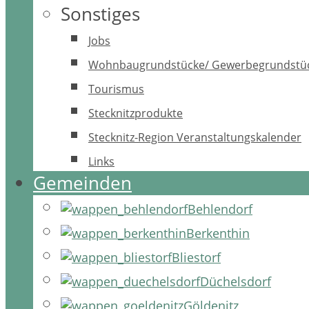
Sonstiges
Jobs
Wohnbaugrundstücke/ Gewerbegrundstü
Tourismus
Stecknitzprodukte
Stecknitz-Region Veranstaltungskalender
Links
Gemeinden
Behlendorf
Berkenthin
Bliestorf
Düchelsdorf
Göldenitz