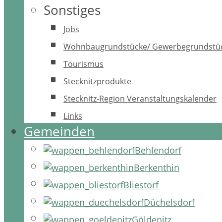
Sonstiges
Jobs
Wohnbaugrundstücke/ Gewerbegrundstü
Tourismus
Stecknitzprodukte
Stecknitz-Region Veranstaltungskalender
Links
Gemeinden
Behlendorf
Berkenthin
Bliestorf
Düchelsdorf
Göldenitz