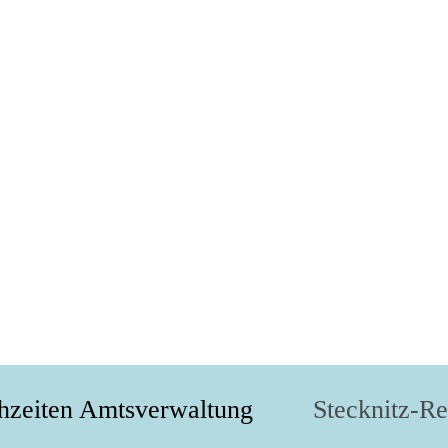
hzeiten Amtsverwaltung
Stecknitz-R