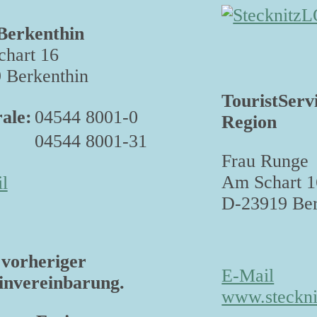
Berkenthin
hart 16
 Berkenthin
TouristServ
ale:
04544 8001-0
Region
04544 8001-31
Frau Runge
Am Schart 1
l
D-23919 Ber
vorheriger
E-Mail
nvereinbarung.
www.steckni