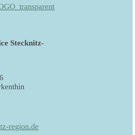
ice Stecknitz-
6
kenthin
tz-region.de