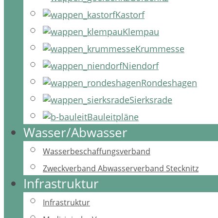
Kastorf
Klempau
Krummesse
Niendorf
Rondeshagen
Sierksrade
Bauleitpläne
Wasser/Abwasser
Wasserbeschaffungsverband
Zweckverband Abwasserverband Stecknitz
Infrastruktur
Infrastruktur