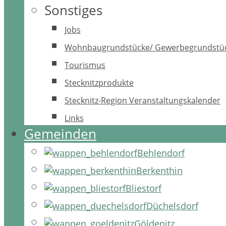
Sonstiges
Jobs
Wohnbaugrundstücke/ Gewerbegrundstü
Tourismus
Stecknitzprodukte
Stecknitz-Region Veranstaltungskalender
Links
Gemeinden
Behlendorf
Berkenthin
Bliestorf
Düchelsdorf
Göldenitz