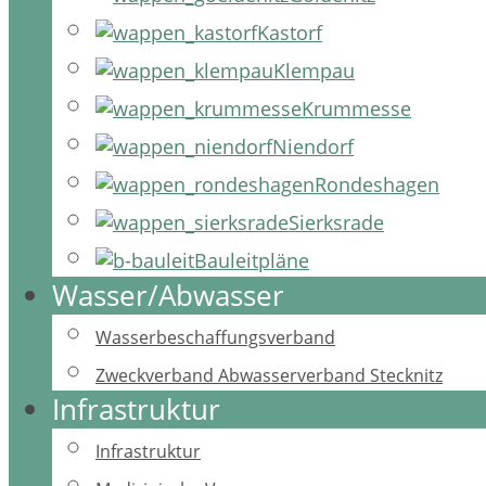
Kastorf
Klempau
Krummesse
Niendorf
Rondeshagen
Sierksrade
Bauleitpläne
Wasser/Abwasser
Wasserbeschaffungsverband
Zweckverband Abwasserverband Stecknitz
Infrastruktur
Infrastruktur