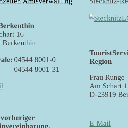
hzeiten Amtsverwaltung
Stecknitz-R
Berkenthin
hart 16
 Berkenthin
TouristServ
ale:
04544 8001-0
Region
04544 8001-31
Frau Runge
Am Schart 1
l
D-23919 Ber
vorheriger
E-Mail
nvereinbarung.