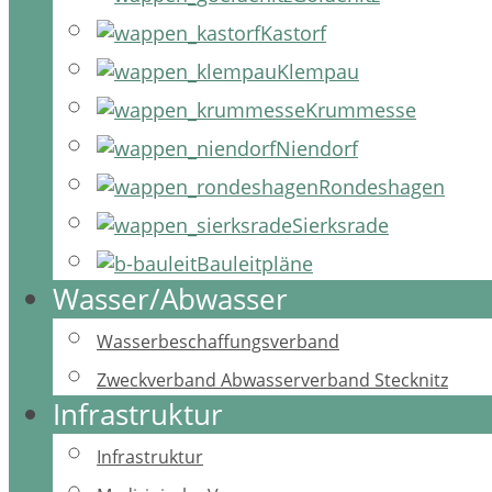
Kastorf
Klempau
Krummesse
Niendorf
Rondeshagen
Sierksrade
Bauleitpläne
Wasser/Abwasser
Wasserbeschaffungsverband
Zweckverband Abwasserverband Stecknitz
Infrastruktur
Infrastruktur