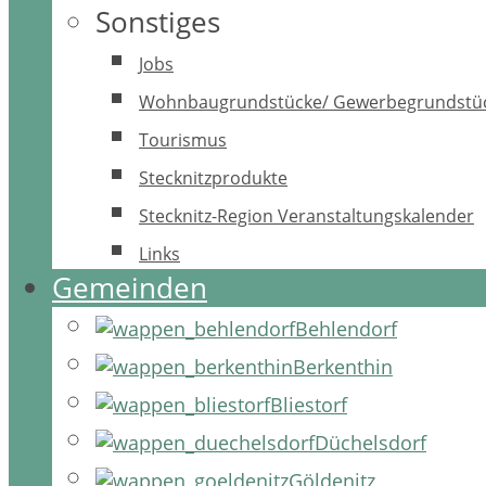
Sonstiges
Jobs
Wohnbaugrundstücke/ Gewerbegrundstü
Tourismus
Stecknitzprodukte
Stecknitz-Region Veranstaltungskalender
Links
Gemeinden
Behlendorf
Berkenthin
Bliestorf
Düchelsdorf
Göldenitz