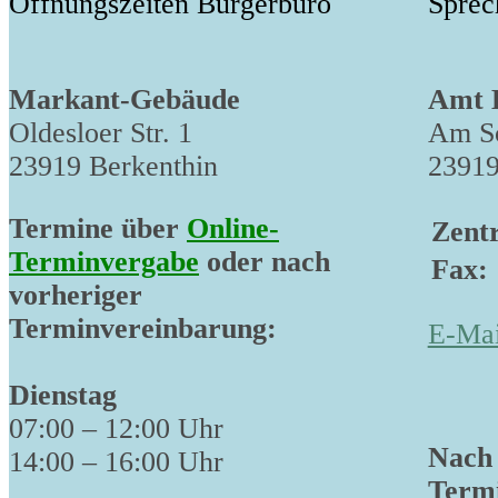
Öffnungszeiten Bürgerbüro
Sprec
Markant-Gebäude
Amt 
Oldesloer Str. 1
Am Sc
23919 Berkenthin
23919
Termine über
Online-
Zentr
Terminvergabe
oder nach
Fax:
vorheriger
Terminvereinbarung:
E-Mai
Dienstag
07:00 – 12:00 Uhr
Nach 
14:00 – 16:00 Uhr
Termi