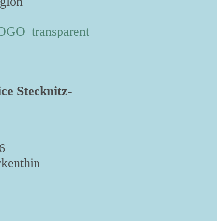
egion
ice Stecknitz-
6
kenthin