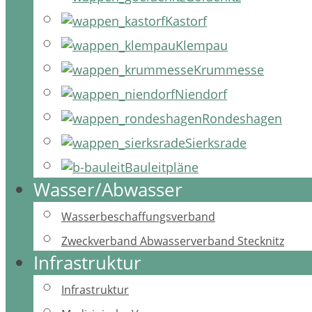
Kastorf
Klempau
Krummesse
Niendorf
Rondeshagen
Sierksrade
Bauleitpläne
Wasser/Abwasser
Wasserbeschaffungsverband
Zweckverband Abwasserverband Stecknitz
Infrastruktur
Infrastruktur