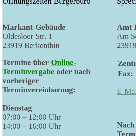
Öffnungszeiten Bürgerbüro
Sprec
Markant-Gebäude
Amt 
Oldesloer Str. 1
Am Sc
23919 Berkenthin
23919
Termine über
Online-
Zentr
Terminvergabe
oder nach
Fax:
vorheriger
Terminvereinbarung:
E-Mai
Dienstag
07:00 – 12:00 Uhr
Nach 
14:00 – 16:00 Uhr
Termi