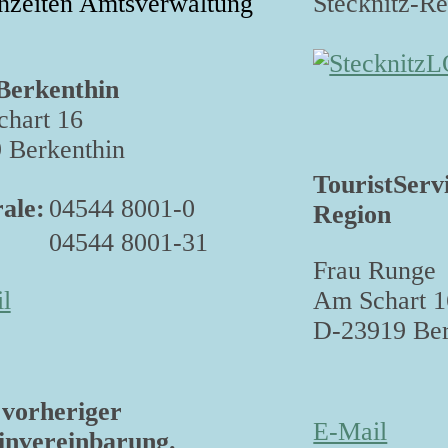
hzeiten Amtsverwaltung
Stecknitz-R
Berkenthin
hart 16
 Berkenthin
TouristServ
ale:
04544 8001-0
Region
04544 8001-31
Frau Runge
Am Schart 1
l
D-23919 Ber
vorheriger
E-Mail
nvereinbarung.