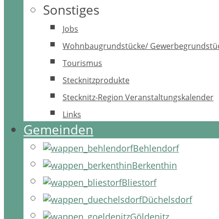
Sonstiges
Jobs
Wohnbaugrundstücke/ Gewerbegrundstü
Tourismus
Stecknitzprodukte
Stecknitz-Region Veranstaltungskalender
Links
Gemeinden
Behlendorf
Berkenthin
Bliestorf
Düchelsdorf
Göldenitz