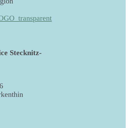
egion
ice Stecknitz-
6
kenthin