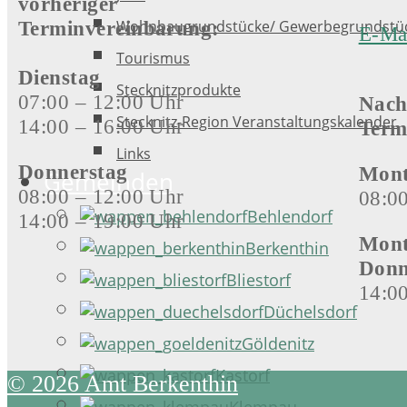
vorheriger
Wohnbaugrundstücke/ Gewerbegrundstü
Terminvereinbarung:
E-Ma
Tourismus
Dienstag
Stecknitzprodukte
07:00 – 12:00 Uhr
Nach
Stecknitz-Region Veranstaltungskalender
14:00 – 16:00 Uhr
Term
Links
Donnerstag
Mont
Gemeinden
08:00 – 12:00 Uhr
08:0
Behlendorf
14:00 – 19:00 Uhr
Mont
Berkenthin
Donn
Bliestorf
14:0
Düchelsdorf
Göldenitz
Kastorf
© 2026 Amt Berkenthin
Klempau