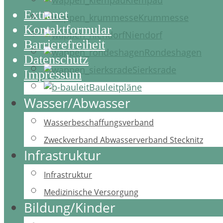
Extranet
Krummesse
Kontaktformular
Niendorf
Barrierefreiheit
Rondeshagen
Datenschutz
Sierksrade
Impressum
Bauleitpläne
Wasser/Abwasser
Back
Wasserbeschaffungsverband
To
Zweckverband Abwasserverband Stecknitz
Infrastruktur
Top
Infrastruktur
Medizinische Versorgung
Bildung/Kinder