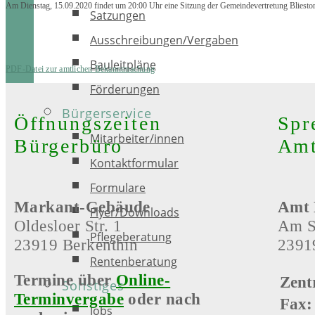
Am Dienstag, 15.09.2020 findet um 20:00 Uhr eine Sitzung der Gemeindevertretung Bliestorf
Satzungen
Ausschreibungen/Vergaben
Bauleitpläne
PDF-Datei zur amtlichen Bekanntmachung
Förderungen
Bürgerservice
Öffnungszeiten
Spr
Mitarbeiter/innen
Bürgerbüro
Amt
Kontaktformular
Formulare
Markant-Gebäude
Amt 
Flyer/Downloads
Oldesloer Str. 1
Am S
Pflegeberatung
23919 Berkenthin
2391
Rentenberatung
Termine über
Online-
Zent
Sonstiges
Terminvergabe
oder nach
Fax:
Jobs