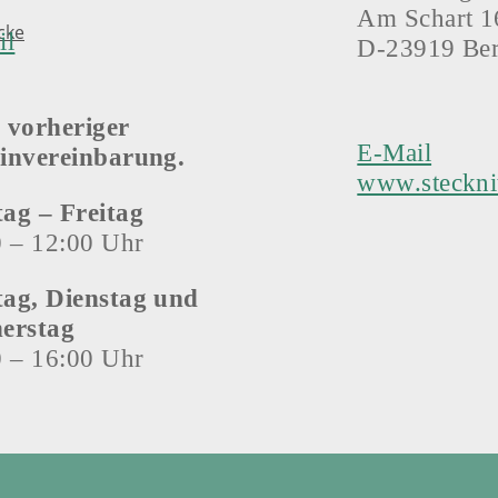
Am Schart 1
cke
il
D-23919 Ber
 vorheriger
E-Mail
invereinbarung.
www.steckni
ag – Freitag
0 – 12:00 Uhr
ag, Dienstag und
erstag
0 – 16:00 Uhr