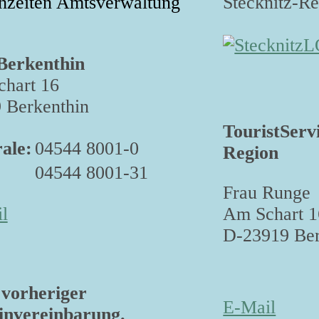
hzeiten Amtsverwaltung
Stecknitz-R
Berkenthin
hart 16
 Berkenthin
TouristServ
ale:
04544 8001-0
Region
04544 8001-31
Frau Runge
Am Schart 1
l
D-23919 Ber
vorheriger
E-Mail
nvereinbarung.