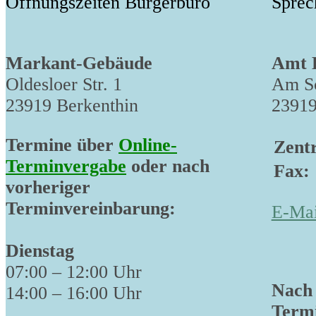
Öffnungszeiten Bürgerbüro
Sprec
Markant-Gebäude
Amt 
Oldesloer Str. 1
Am Sc
23919 Berkenthin
23919
Termine über
Online-
Zentr
Terminvergabe
oder nach
Fax:
vorheriger
Terminvereinbarung:
E-Mai
Dienstag
07:00 – 12:00 Uhr
Nach 
14:00 – 16:00 Uhr
Termi