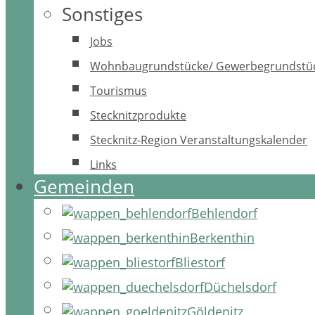
Sonstiges
Jobs
Wohnbaugrundstücke/ Gewerbegrundstü
Tourismus
Stecknitzprodukte
Stecknitz-Region Veranstaltungskalender
Links
Gemeinden
Behlendorf
Berkenthin
Bliestorf
Düchelsdorf
Göldenitz