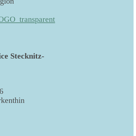
egion
ice Stecknitz-
6
kenthin