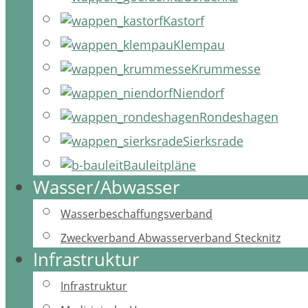
Kastorf
Klempau
Krummesse
Niendorf
Rondeshagen
Sierksrade
Bauleitpläne
Wasser/Abwasser
Wasserbeschaffungsverband
Zweckverband Abwasserverband Stecknitz
Infrastruktur
Infrastruktur