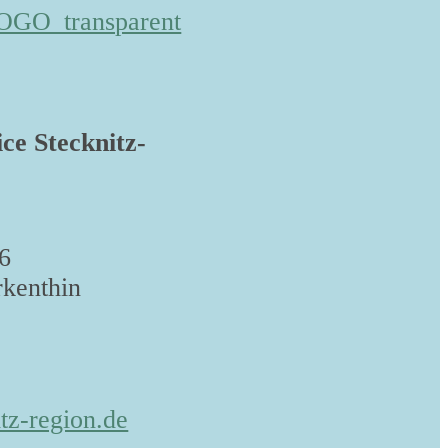
ice Stecknitz-
6
kenthin
tz-region.de