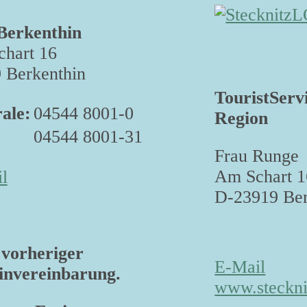
Berkenthin
hart 16
 Berkenthin
TouristServ
ale:
04544 8001-0
Region
04544 8001-31
Frau Runge
Am Schart 1
l
D-23919 Ber
vorheriger
E-Mail
nvereinbarung.
www.steckni