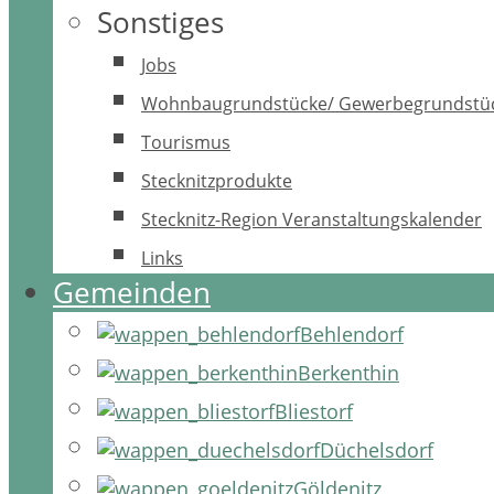
Sonstiges
Jobs
Wohnbaugrundstücke/ Gewerbegrundstü
Tourismus
Stecknitzprodukte
Stecknitz-Region Veranstaltungskalender
Links
Gemeinden
Behlendorf
Berkenthin
Bliestorf
Düchelsdorf
Göldenitz