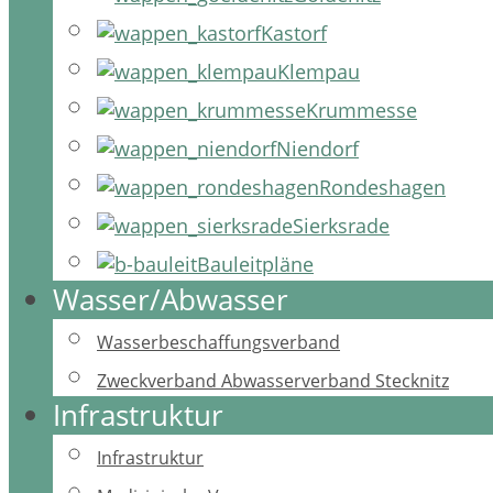
Kastorf
Klempau
Krummesse
Niendorf
Rondeshagen
Sierksrade
Bauleitpläne
Wasser/Abwasser
Wasserbeschaffungsverband
Zweckverband Abwasserverband Stecknitz
Infrastruktur
Infrastruktur