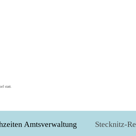
f statt.
hzeiten Amtsverwaltung
Stecknitz-R