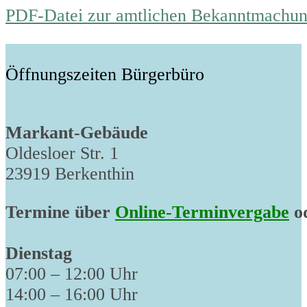
PDF-Datei zur amtlichen Bekanntmachu
Öffnungszeiten Bürgerbüro
Markant-Gebäude
Oldesloer Str. 1
23919 Berkenthin
Termine über
Online-Terminvergabe
od
Dienstag
07:00 – 12:00 Uhr
14:00 – 16:00 Uhr