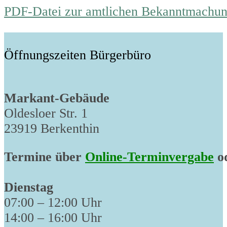
PDF-Datei zur amtlichen Bekanntmachu
Öffnungszeiten Bürgerbüro
Markant-Gebäude
Oldesloer Str. 1
23919 Berkenthin
Termine über
Online-Terminvergabe
od
Dienstag
07:00 – 12:00 Uhr
14:00 – 16:00 Uhr