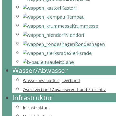
Kastorf
Klempau
Krummesse
Niendorf
Rondeshagen
Sierksrade
Bauleitpläne
Wasser/Abwasser
Wasserbeschaffungsverband
Zweckverband Abwasserverband Stecknitz
Infrastruktur
Infrastruktur