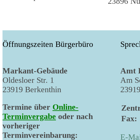
23896 Nu
Öffnungszeiten Bürgerbüro
Sprec
Markant-Gebäude
Amt 
Oldesloer Str. 1
Am Sc
23919 Berkenthin
23919
Termine über
Online-
Zentr
Terminvergabe
oder nach
Fax:
vorheriger
Terminvereinbarung:
E-Mai