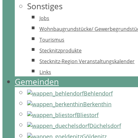
Sonstiges
Jobs
Wohnbaugrundstücke/ Gewerbegrundstü
Tourismus
Stecknitzprodukte
Stecknitz-Region Veranstaltungskalender
Links
Gemeinden
Behlendorf
Berkenthin
Bliestorf
Düchelsdorf
Göldenitz