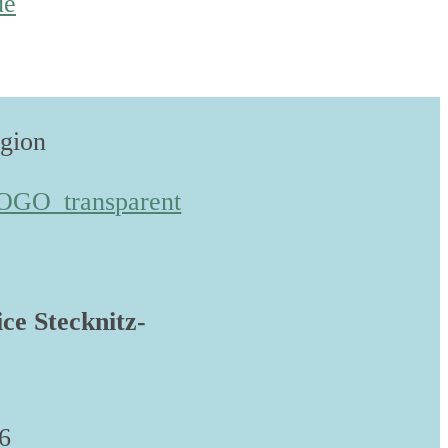
de
egion
ice Stecknitz-
6