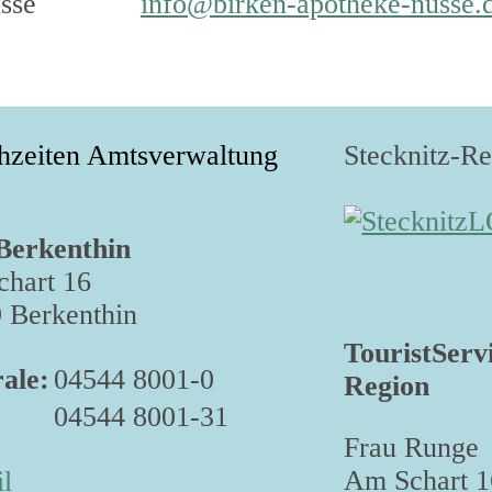
sse
info@birken-apotheke-nusse.
hzeiten Amtsverwaltung
Stecknitz-R
Berkenthin
hart 16
 Berkenthin
TouristServ
ale:
04544 8001-0
Region
04544 8001-31
Frau Runge
Am Schart 1
l