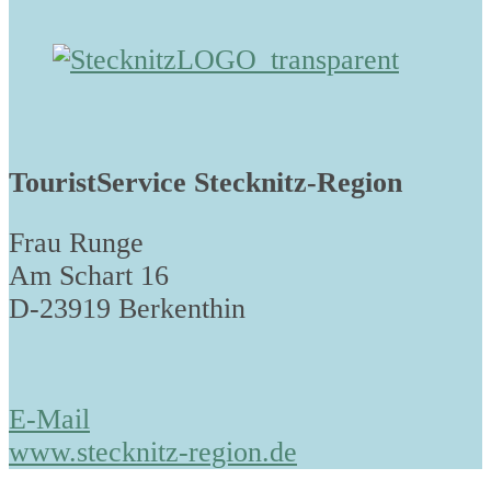
TouristService Stecknitz-Region
Frau Runge
Am Schart 16
D-23919 Berkenthin
E-Mail
www.stecknitz-region.de