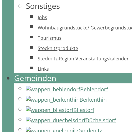
Sonstiges
Jobs
Wohnbaugrundstücke/ Gewerbegrundstü
Tourismus
Stecknitzprodukte
Stecknitz-Region Veranstaltungskalender
Links
Gemeinden
Behlendorf
Berkenthin
Bliestorf
Düchelsdorf
Göldenitz