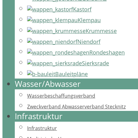
Kastorf
Klempau
Krummesse
Niendorf
Rondeshagen
Sierksrade
Bauleitpläne
Wasser/Abwasser
Wasserbeschaffungsverband
Zweckverband Abwasserverband Stecknitz
Infrastruktur
Infrastruktur