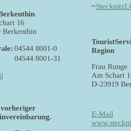
Berkenthin
hart 16
 Berkenthin
TouristServ
ale:
04544 8001-0
Region
04544 8001-31
Frau Runge
Am Schart 1
l
D-23919 Ber
vorheriger
E-Mail
nvereinbarung.
www.steckni