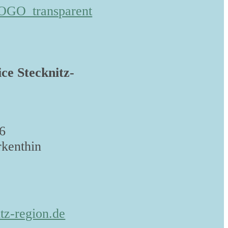
ice Stecknitz-
6
kenthin
tz-region.de