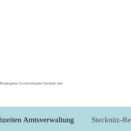
indergarten Zweckverbandes Stecknitz statt.
hzeiten Amtsverwaltung
Stecknitz-R