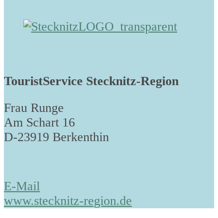
TouristService Stecknitz-Region
Frau Runge
Am Schart 16
D-23919 Berkenthin
E-Mail
www.stecknitz-region.de