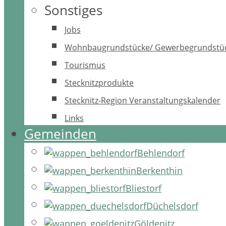
Sonstiges
Jobs
Wohnbaugrundstücke/ Gewerbegrundstü
Tourismus
Stecknitzprodukte
Stecknitz-Region Veranstaltungskalender
Links
Gemeinden
Behlendorf
Berkenthin
Bliestorf
Düchelsdorf
Göldenitz