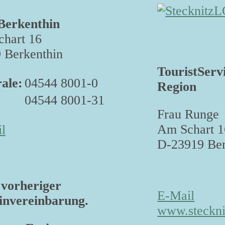
Berkenthin
hart 16
 Berkenthin
TouristServ
ale:
04544 8001-0
Region
04544 8001-31
Frau Runge
Am Schart 1
l
D-23919 Ber
vorheriger
E-Mail
nvereinbarung.
www.steckni