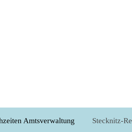
hzeiten Amtsverwaltung
Stecknitz-R