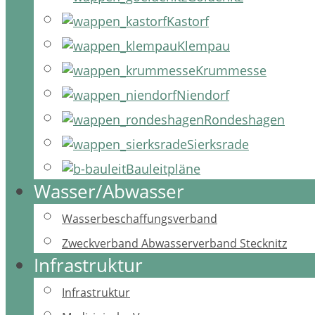
Kastorf
Klempau
Krummesse
Niendorf
Rondeshagen
Sierksrade
Bauleitpläne
Wasser/Abwasser
Wasserbeschaffungsverband
Zweckverband Abwasserverband Stecknitz
Infrastruktur
Infrastruktur