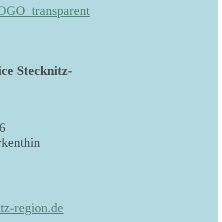
ice Stecknitz-
6
kenthin
tz-region.de