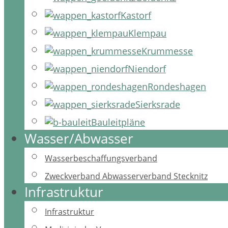
Kastorf
Klempau
Krummesse
Niendorf
Rondeshagen
Sierksrade
Bauleitpläne
Wasser/Abwasser
Wasserbeschaffungsverband
Zweckverband Abwasserverband Stecknitz
Infrastruktur
Infrastruktur