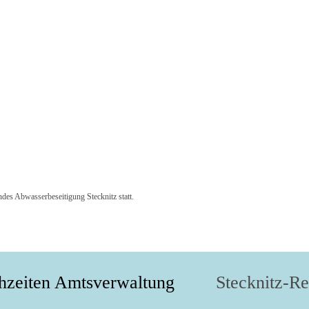
es Abwasserbeseitigung Stecknitz statt.
hzeiten Amtsverwaltung
Stecknitz-R