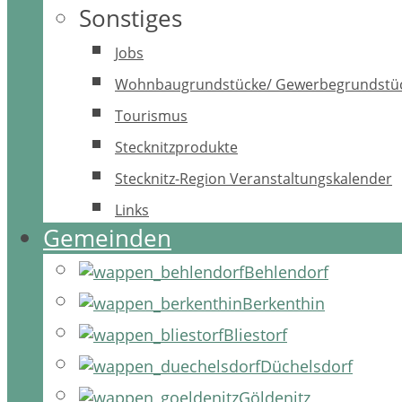
Sonstiges
Jobs
Wohnbaugrundstücke/ Gewerbegrundstü
Tourismus
Stecknitzprodukte
Stecknitz-Region Veranstaltungskalender
Links
Gemeinden
Behlendorf
Berkenthin
Bliestorf
Düchelsdorf
Göldenitz