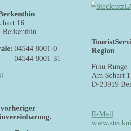
Berkenthin
hart 16
 Berkenthin
TouristServ
ale:
04544 8001-0
Region
04544 8001-31
Frau Runge
Am Schart 1
l
D-23919 Ber
vorheriger
E-Mail
nvereinbarung.
www.steckni