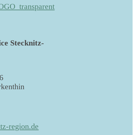
ice Stecknitz-
6
kenthin
tz-region.de